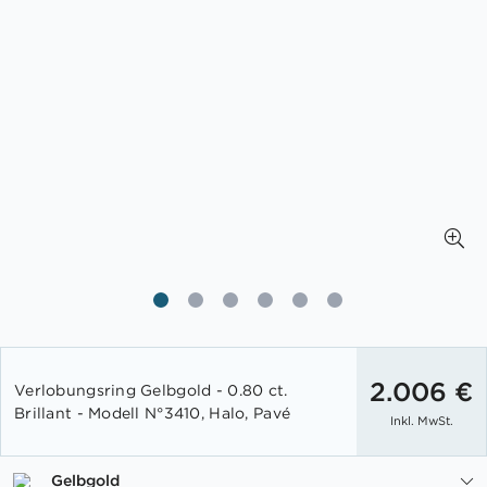
Zum
Anfang
2.006 €
Verlobungsring Gelbgold - 0.80 ct.
der
Brillant - Modell N°3410, Halo, Pavé
Inkl. MwSt.
Bildgalerie
springen
Gelbgold