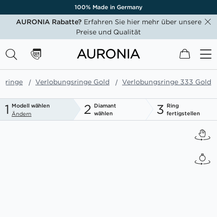
100% Made in Germany
AURONIA Rabatte?
Erfahren Sie hier mehr über unsere
Preise und Qualität
Mein W
gsringe
Verlobungsringe Gold
Verlobungsringe 333 Gold
1
2
3
Modell wählen
Diamant
Ring
wählen
fertigstellen
Ändern
Zum
Ende
der
Bildgalerie
springen