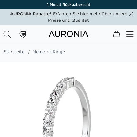
1 Monat Rückgaberecht
AURONIA Rabatte?
Erfahren Sie hier mehr über unsere
Preise und Qualität
Mein W
Startseite
Memoire-Ringe
Zum
Ende
der
Bildgalerie
springen