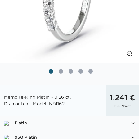
Zum
Anfang
1.241 €
Memoire-Ring Platin - 0.26 ct.
der
Diamanten - Modell N°4162
Inkl. MwSt.
Bildgalerie
springen
Platin
950 Platin