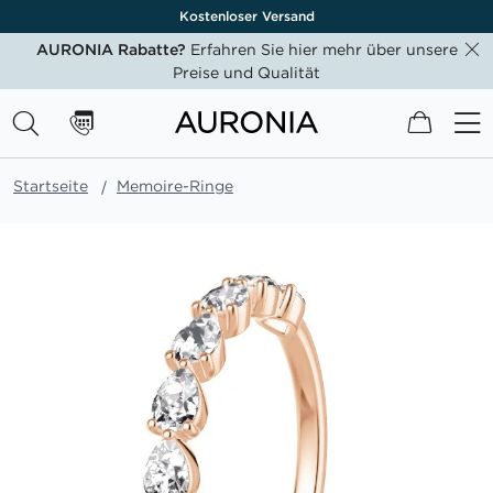
Kostenloser Versand
AURONIA Rabatte?
Erfahren Sie hier mehr über unsere
Preise und Qualität
Mein W
Startseite
Memoire-Ringe
Zum
Ende
der
Bildgalerie
springen