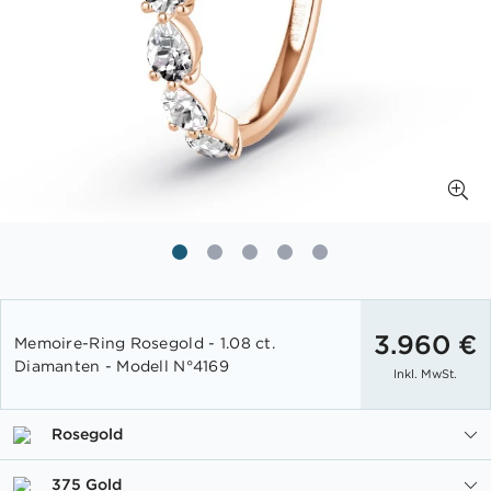
Zum
Anfang
3.960 €
Memoire-Ring Rosegold - 1.08 ct.
der
Diamanten - Modell N°4169
Inkl. MwSt.
Bildgalerie
springen
Rosegold
375 Gold