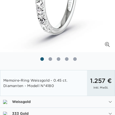
Zum
Anfang
1.257 €
Memoire-Ring Weissgold - 0.45 ct.
der
Diamanten - Modell N°4180
Inkl. MwSt.
Bildgalerie
springen
Weissgold
333 Gold