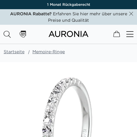
1 Monat Rückgaberecht
AURONIA Rabatte?
Erfahren Sie hier mehr über unsere
Preise und Qualität
Mein W
Startseite
Memoire-Ringe
Zum
Ende
der
Bildgalerie
springen