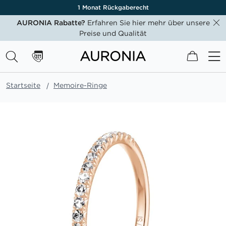
1 Monat Rückgaberecht
AURONIA Rabatte?
Erfahren Sie hier mehr über unsere
Preise und Qualität
Mein W
Startseite
Memoire-Ringe
Zum
Ende
der
Bildgalerie
springen