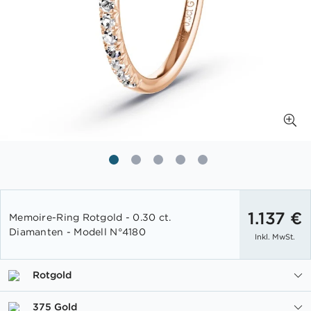
Zum
Anfang
1.137 €
Memoire-Ring Rotgold - 0.30 ct.
der
Diamanten - Modell N°4180
Inkl. MwSt.
Bildgalerie
springen
Rotgold
375 Gold