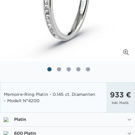
Zum
Anfang
933 €
Memoire-Ring Platin - 0.145 ct. Diamanten
der
- Modell N°4200
Inkl. MwSt.
Bildgalerie
springen
Platin
600 Platin