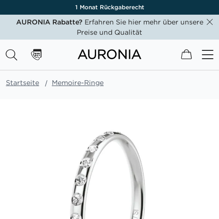
1 Monat Rückgaberecht
AURONIA Rabatte?
Erfahren Sie hier mehr über unsere
Preise und Qualität
Mein W
Startseite
Memoire-Ringe
Zum
Ende
der
Bildgalerie
springen