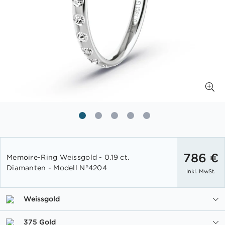
Zum
Anfang
786 €
Memoire-Ring Weissgold - 0.19 ct.
der
Diamanten - Modell N°4204
Inkl. MwSt.
Bildgalerie
springen
Weissgold
375 Gold