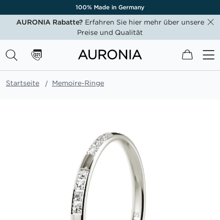
100% Made in Germany
AURONIA Rabatte?
Erfahren Sie hier mehr über unsere
Preise und Qualität
Mein W
Startseite
Memoire-Ringe
Zum
Ende
der
Bildgalerie
springen