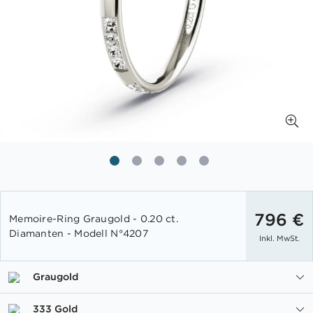
Zum
Anfang
796 €
Memoire-Ring Graugold - 0.20 ct.
der
Diamanten - Modell N°4207
Inkl. MwSt.
Bildgalerie
springen
Graugold
333 Gold