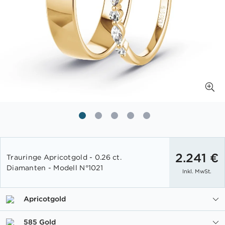
Zum
Anfang
2.241 €
Trauringe Apricotgold - 0.26 ct.
der
Diamanten - Modell N°1021
Inkl. MwSt.
Bildgalerie
springen
Apricotgold
585 Gold