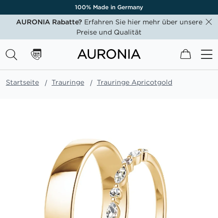
100% Made in Germany
AURONIA Rabatte?
Erfahren Sie hier mehr über unsere
Preise und Qualität
Mein W
Startseite
Trauringe
Trauringe Apricotgold
Zum
Ende
der
Bildgalerie
springen