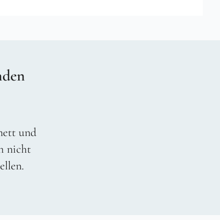
nden
 nett und
h nicht
ellen.