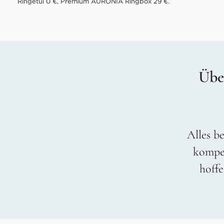
Ringetui 0 €, Premium AURONIA Ringbox 29 €.
Übe
Alles be
kompet
hoffe