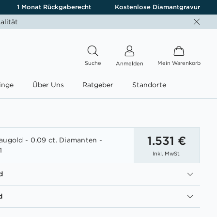
1 Monat Rückgaberecht
Kostenlose Diamantgravur
alität
Suche
Mein Warenkorb
Anmelden
inge
Über Uns
Ratgeber
Standorte
1.531 €
augold - 0.09 ct. Diamanten -
1
Inkl. MwSt.
d
d