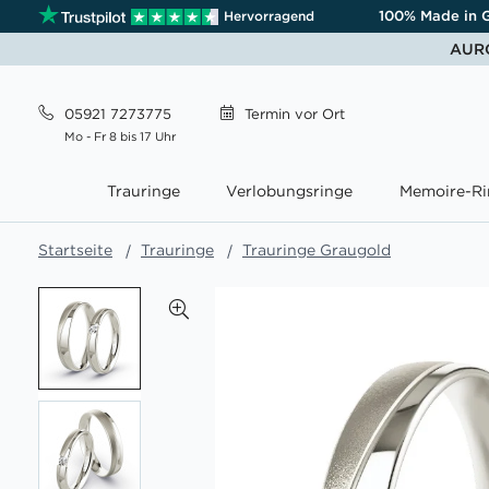
100% Made in 
Hervorragend
AURO
05921 7273775
Termin
vor Ort
Mo - Fr 8 bis 17 Uhr
Trauringe
Verlobungsringe
Memoire-Ri
Startseite
Trauringe
Trauringe Graugold
Zum
Ende
der
Bildgalerie
springen