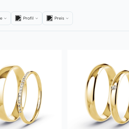
te
Profil
Preis